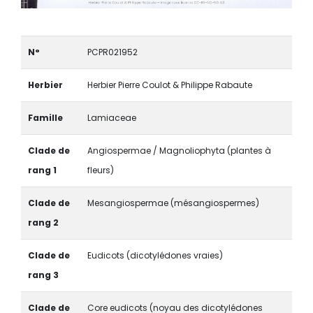
N°
PCPR021952
Herbier
Herbier Pierre Coulot & Philippe Rabaute
Famille
Lamiaceae
Clade de
Angiospermae / Magnoliophyta (plantes à
rang 1
fleurs)
Clade de
Mesangiospermae (mésangiospermes)
rang 2
Clade de
Eudicots (dicotylédones vraies)
rang 3
Clade de
Core eudicots (noyau des dicotylédones