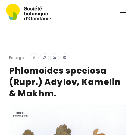
Qui sommes-nous ?
Revue
Carnets botaniques
Colloque
Convergences botaniques
Partager :
Herbier PCPR
Phlomoides speciosa
(Rupr.) Adylov, Kamelin
Ressources
& Makhm.
Actualités et calendrier
Contact