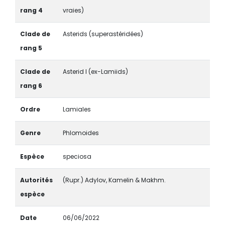
rang 4
vraies)
Clade de
Asterids (superastéridées)
rang 5
Clade de
Asterid I (ex-Lamiids)
rang 6
Ordre
Lamiales
Genre
Phlomoides
Espèce
speciosa
Autorités
(Rupr.) Adylov, Kamelin & Makhm.
espèce
Date
06/06/2022