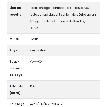
Lieu de
Prairie en léger contrebas de la route A363,
récolte
juste au sud du pont sur la rivière Dzhergalan
(Zhyrgalan Most), au nord de Karakol, Boz
Bulun
Milieu
Prairie
Pays
Kyrgyzstan
Sous-
Ysyk-Köl
division
de pays
Altitude
1645
(en m)
Pointage
42°35'04.1"N 78°23'14.5"E