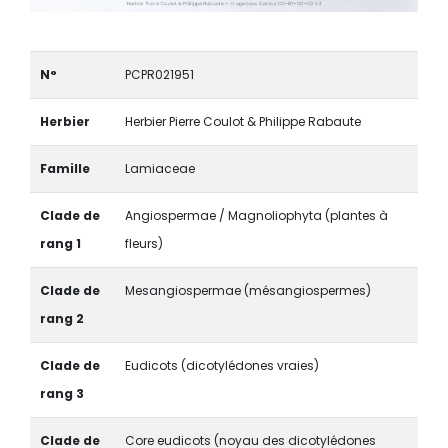
N°
PCPR021951
Herbier
Herbier Pierre Coulot & Philippe Rabaute
Famille
Lamiaceae
Clade de
Angiospermae / Magnoliophyta (plantes à
rang 1
fleurs)
Clade de
Mesangiospermae (mésangiospermes)
rang 2
Clade de
Eudicots (dicotylédones vraies)
rang 3
Clade de
Core eudicots (noyau des dicotylédones