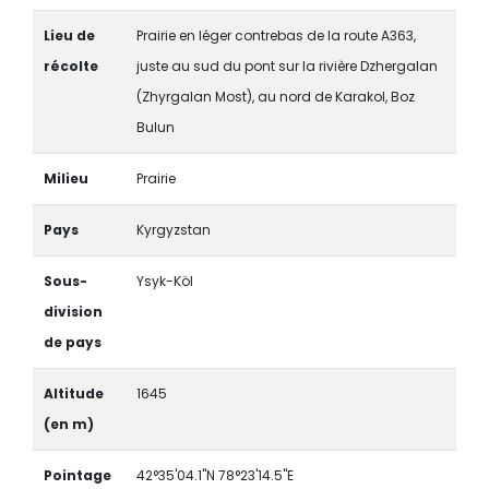
Lieu de
Prairie en léger contrebas de la route A363,
récolte
juste au sud du pont sur la rivière Dzhergalan
(Zhyrgalan Most), au nord de Karakol, Boz
Bulun
Milieu
Prairie
Pays
Kyrgyzstan
Sous-
Ysyk-Köl
division
de pays
Altitude
1645
(en m)
Pointage
42°35'04.1"N 78°23'14.5"E