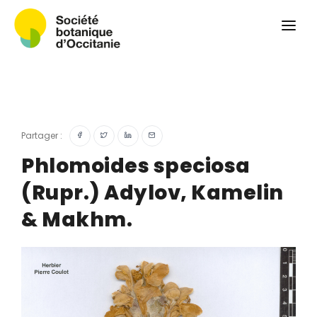
Qui sommes-nous ?
Revue
Carnets botaniques
Colloque
Convergences botaniques
Partager :
Herbier PCPR
Phlomoides speciosa
(Rupr.) Adylov, Kamelin
Ressources
& Makhm.
Actualités et calendrier
Contact