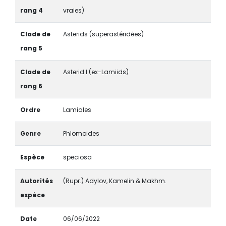
rang 4
vraies)
Clade de
Asterids (superastéridées)
rang 5
Clade de
Asterid I (ex-Lamiids)
rang 6
Ordre
Lamiales
Genre
Phlomoides
Espèce
speciosa
Autorités
(Rupr.) Adylov, Kamelin & Makhm.
espèce
Date
06/06/2022