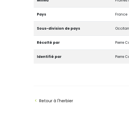
Milieu
Prairies
Pays
France
Sous-division de pays
Occitan
Récolté par
Pierre C
Identifié par
Pierre C
Retour à l'herbier