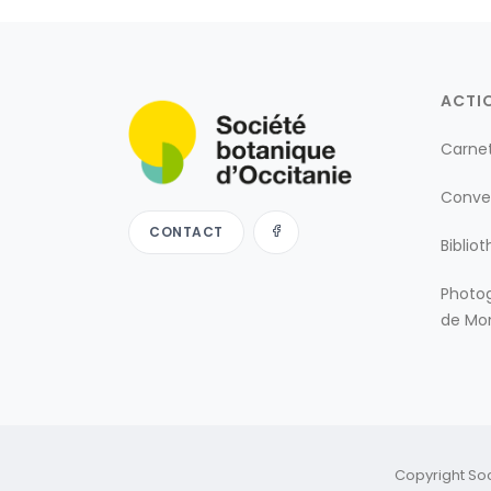
ACTI
Carne
Conve
CONTACT
Biblio
Photog
de Mon
Copyright So