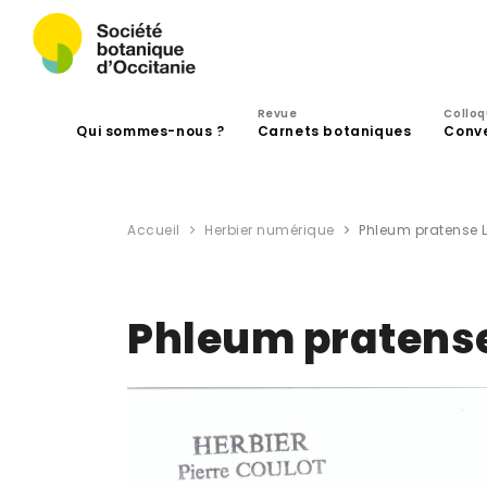
Revue
Collo
Qui sommes-nous ?
Carnets botaniques
Conv
Accueil
Herbier numérique
Phleum pratense L
Phleum pratense