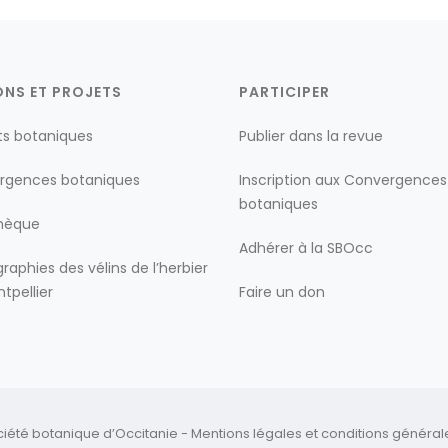
ONS ET PROJETS
PARTICIPER
ts botaniques
Publier dans la revue
rgences botaniques
Inscription aux Convergences
botaniques
thèque
Adhérer à la SBOcc
raphies des vélins de l’herbier
tpellier
Faire un don
ciété botanique d’Occitanie -
Mentions légales
et
conditions générales