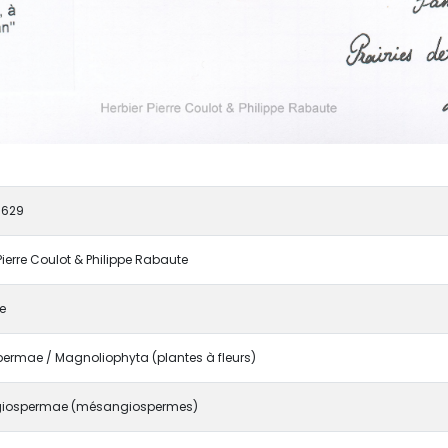
7629
Pierre Coulot & Philippe Rabaute
e
ermae / Magnoliophyta (plantes à fleurs)
iospermae (mésangiospermes)