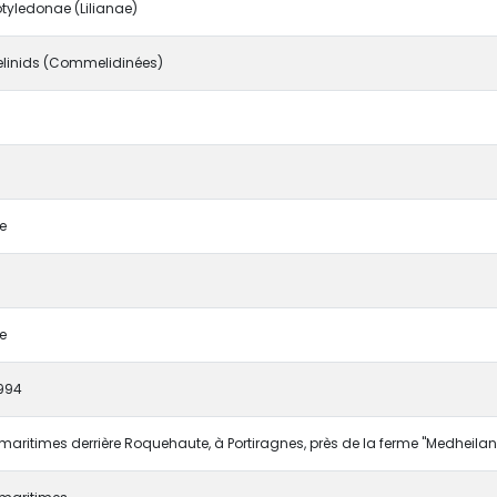
yledonae (Lilianae)
inids (Commelidinées)
e
e
994
 maritimes derrière Roquehaute, à Portiragnes, près de la ferme "Medheilan