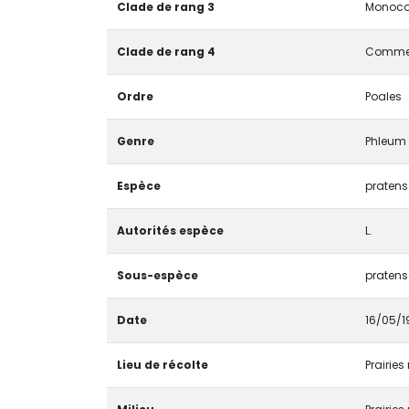
Clade de rang 3
Monocot
Clade de rang 4
Commel
Ordre
Poales
Genre
Phleum
Espèce
pratens
Autorités espèce
L.
Sous-espèce
pratens
Date
16/05/1
Lieu de récolte
Prairies