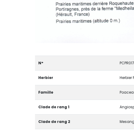
N°
PCPR01
Herbier
Herbier 
Famille
Poacea
Clade de rang 1
Angiosp
Clade de rang 2
Mesang