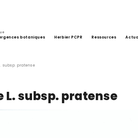
que
ergences botaniques
Herbier PCPR
Ressources
Actua
. subsp. pratense
 L. subsp. pratense