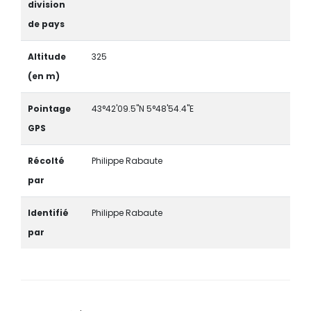
division
de pays
Altitude
325
(en m)
Pointage
43°42'09.5"N 5°48'54.4"E
GPS
Récolté
Philippe Rabaute
par
Identifié
Philippe Rabaute
par