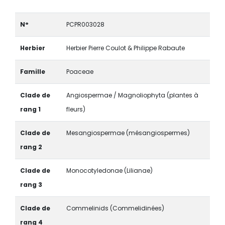
N°
PCPR003028
Herbier
Herbier Pierre Coulot & Philippe Rabaute
Famille
Poaceae
Clade de
Angiospermae / Magnoliophyta (plantes à
rang 1
fleurs)
Clade de
Mesangiospermae (mésangiospermes)
rang 2
Clade de
Monocotyledonae (Lilianae)
rang 3
Clade de
Commelinids (Commelidinées)
rang 4