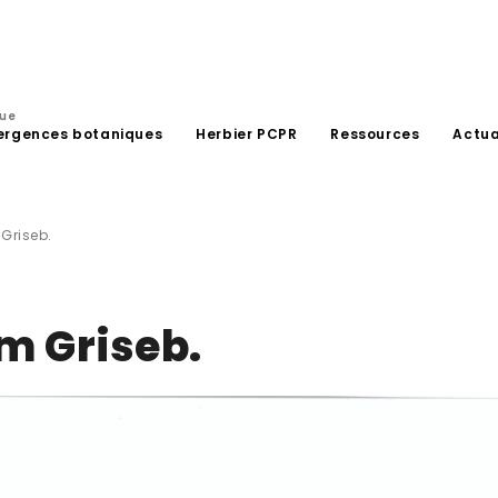
que
ergences botaniques
Herbier PCPR
Ressources
Actua
Griseb.
m Griseb.