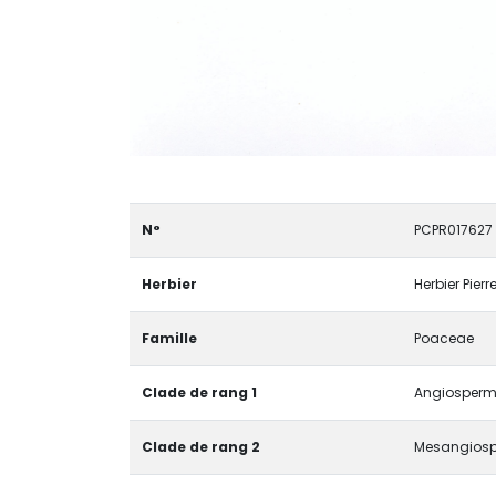
N°
PCPR017627
Herbier
Herbier Pier
Famille
Poaceae
Clade de rang 1
Angiosperma
Clade de rang 2
Mesangios