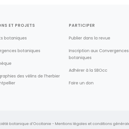
ONS ET PROJETS
PARTICIPER
ts botaniques
Publier dans la revue
rgences botaniques
Inscription aux Convergences
botaniques
thèque
Adhérer à la SBOcc
raphies des vélins de l’herbier
tpellier
Faire un don
ciété botanique d’Occitanie -
Mentions légales
et
conditions générales