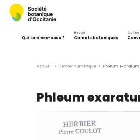
Revue
Collo
Qui sommes-nous ?
Carnets botaniques
Conv
Accueil
Herbier numérique
Phleum exaratum 
Phleum exaratu