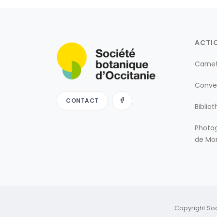
ACTI
Carne
Conve
CONTACT
Biblio
Photog
de Mon
Copyright So