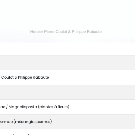
re Coulot & Philippe Rabaute
e / Magnoliophyta (plantes à fleurs)
permae (mésangiospermes)