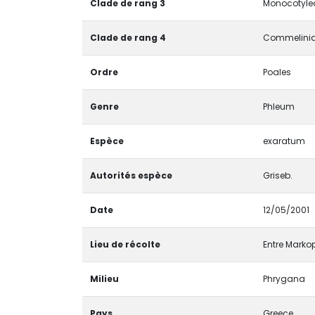
Clade de rang 3
Monocotyled
Clade de rang 4
Commelinid
Ordre
Poales
Genre
Phleum
Espèce
exaratum
Autorités espèce
Griseb.
Date
12/05/2001
Lieu de récolte
Entre Markop
Milieu
Phrygana
Pays
Greece