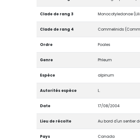
Clade de rang 3
Monocotyledonae (Lil
Clade de rang 4
Commelinids (Comme
Ordre
Poales
Genre
Phleum
Espèce
alpinum
Autorités espèce
L.
Date
17/08/2004
Lieu de récolte
Au bord d'un sentier 
Pays
Canada