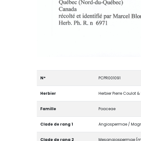
N°
PCPR001091
Herbier
Herbier Pierre Coulot 
Famille
Poaceae
Clade de rang 1
Angiospermae / Magno
Clade de rang 2
Mesangiospermae (m