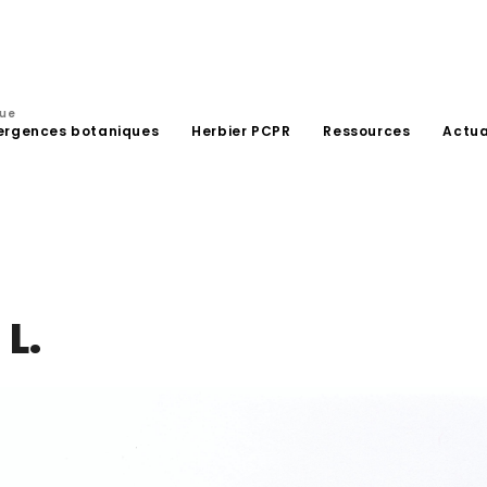
que
ergences botaniques
Herbier PCPR
Ressources
Actua
.
L.