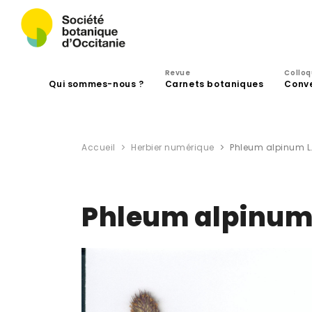
Revue
Collo
Qui sommes-nous ?
Carnets botaniques
Conv
Accueil
Herbier numérique
Phleum alpinum L
Phleum alpinum 