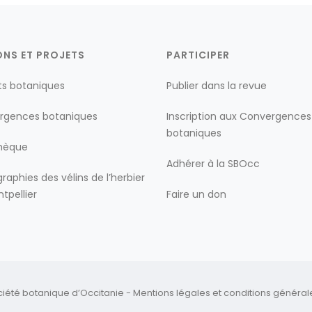
ONS ET PROJETS
PARTICIPER
ts botaniques
Publier dans la revue
rgences botaniques
Inscription aux Convergences
botaniques
thèque
Adhérer à la SBOcc
raphies des vélins de l’herbier
tpellier
Faire un don
ciété botanique d’Occitanie -
Mentions légales
et
conditions générales