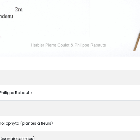
& Philippe Rabaute
liophyta (plantes à fleurs)
ésangiospermes)