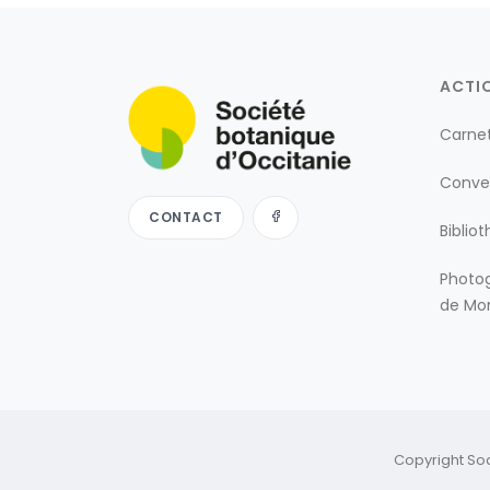
ACTI
Carne
Conve
CONTACT
Biblio
Photog
de Mon
Copyright So