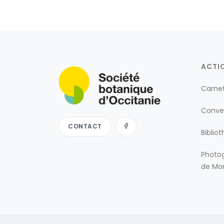
ACTI
Carne
Conve
CONTACT
Biblio
Photog
de Mon