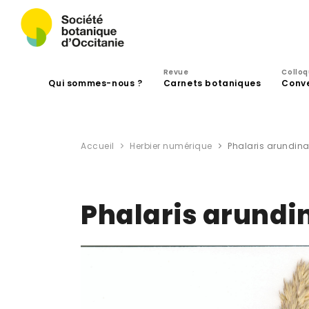
Revue
Collo
Qui sommes-nous ?
Carnets botaniques
Conv
Accueil
Herbier numérique
Phalaris arundin
Phalaris arundi