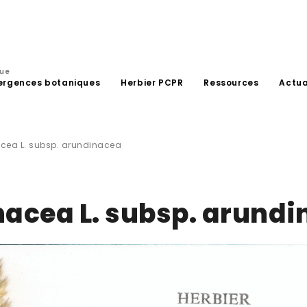
que
ergences botaniques
Herbier PCPR
Ressources
Actua
acea L. subsp. arundinacea
nacea L. subsp. arund