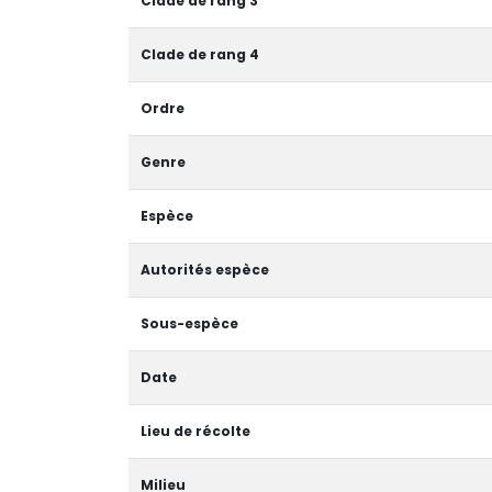
Clade de rang 3
Clade de rang 4
Ordre
Genre
Espèce
Autorités espèce
Sous-espèce
Date
Lieu de récolte
Milieu