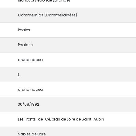
Monocotyledonae (Lilianae)
Commelinids (Commelidinées)
Poales
Phalaris
arundinacea
L.
arundinacea
30/08/1992
Les-Ponts-de-Cé, bras de Loire de Saint-Aubin
Sables de Loire