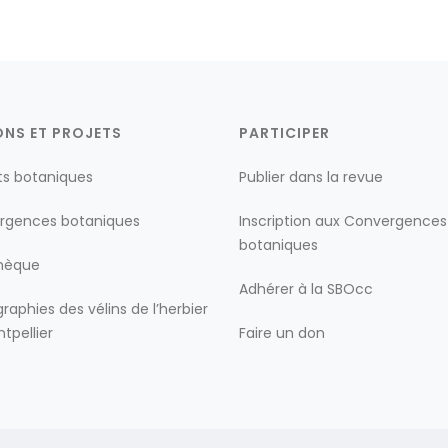
ONS ET PROJETS
PARTICIPER
ts botaniques
Publier dans la revue
rgences botaniques
Inscription aux Convergences
botaniques
thèque
Adhérer à la SBOcc
raphies des vélins de l’herbier
tpellier
Faire un don