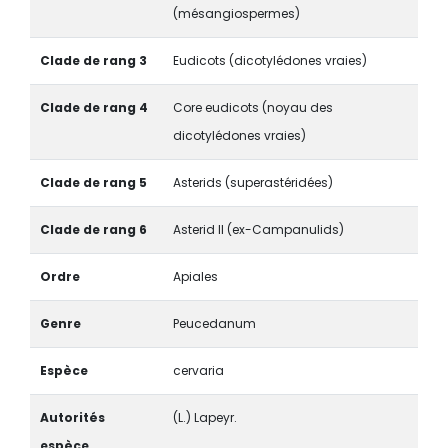
(mésangiospermes)
Clade de rang 3
Eudicots (dicotylédones vraies)
Clade de rang 4
Core eudicots (noyau des
dicotylédones vraies)
Clade de rang 5
Asterids (superastéridées)
Clade de rang 6
Asterid II (ex-Campanulids)
Ordre
Apiales
Genre
Peucedanum
Espèce
cervaria
Autorités
(L.) Lapeyr.
espèce