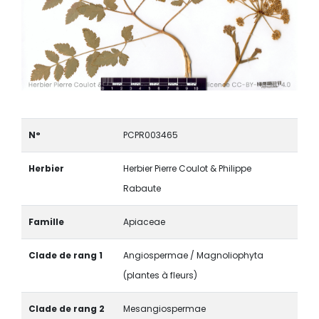
N°
PCPR003465
Herbier
Herbier Pierre Coulot & Philippe
Rabaute
Famille
Apiaceae
Clade de rang 1
Angiospermae / Magnoliophyta
(plantes à fleurs)
Clade de rang 2
Mesangiospermae