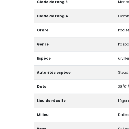
Clade de rang 3
Monoc
Clade de rang 4
Comme
Ordre
Poale
Genre
Pasp
Espèce
urvillei
Autorités espèce
Steud
Date
28/01
Lieu de récolte
Léger 
Milieu
Dalle
Pays
Sri La