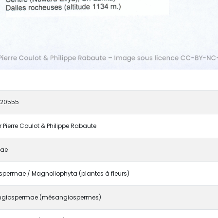
020555
r Pierre Coulot & Philippe Rabaute
eae
spermae / Magnoliophyta (plantes à fleurs)
giospermae (mésangiospermes)