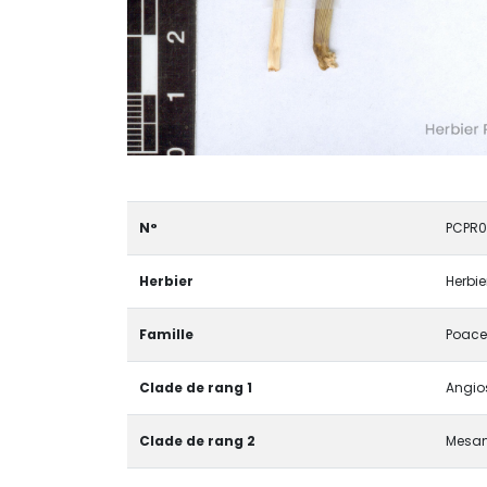
N°
PCPR
Herbier
Herbie
Famille
Poac
Clade de rang 1
Angio
Clade de rang 2
Mesan