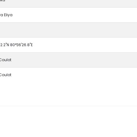
a Eliya
2.2"N 80°36'26.8"E
 Coulot
 Coulot