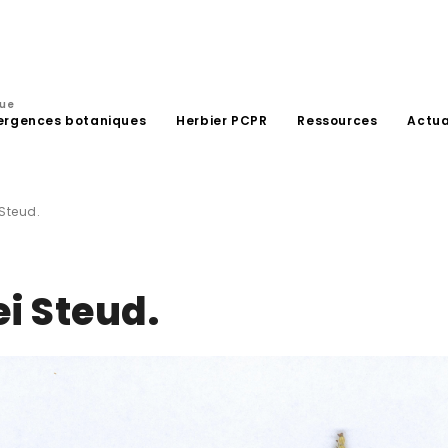
que
ergences botaniques
Herbier PCPR
Ressources
Actua
 Steud.
i Steud.