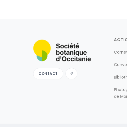
ACTI
Carne
Conve
CONTACT
Biblio
Photog
de Mon