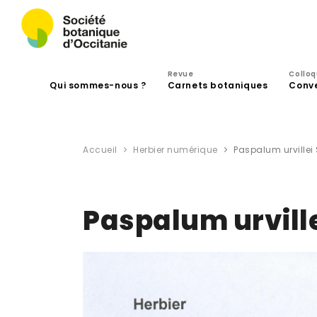
Revue
Collo
Qui sommes-nous ?
Carnets botaniques
Conv
Accueil
Herbier numérique
Paspalum urvillei
Paspalum urville