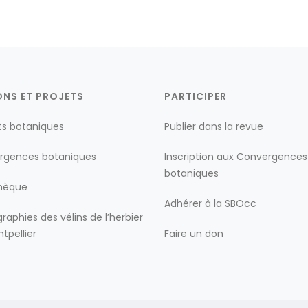
ONS ET PROJETS
PARTICIPER
ts botaniques
Publier dans la revue
rgences botaniques
Inscription aux Convergences
botaniques
thèque
Adhérer à la SBOcc
raphies des vélins de l’herbier
tpellier
Faire un don