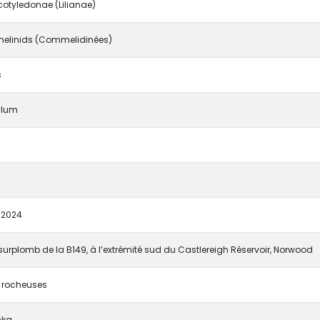
otyledonae (Lilianae)
linids (Commelidinées)
s
alum
.
/2024
surplomb de la B149, à l’extrémité sud du Castlereigh Réservoir, Norwood
s rocheuses
nka