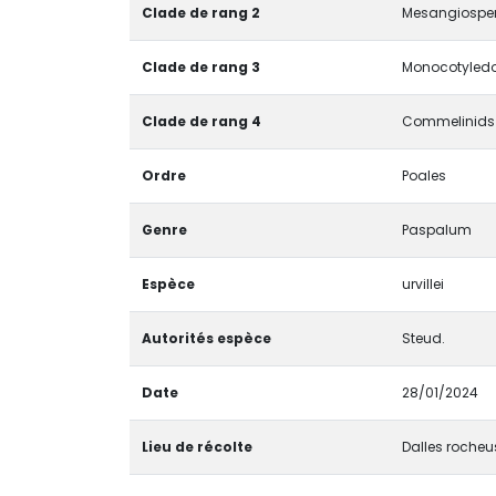
Clade de rang 2
Mesangiospe
Clade de rang 3
Monocotyledo
Clade de rang 4
Commelinids
Ordre
Poales
Genre
Paspalum
Espèce
urvillei
Autorités espèce
Steud.
Date
28/01/2024
Lieu de récolte
Dalles rocheu