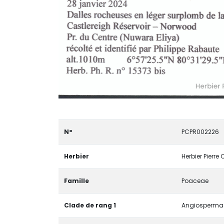
N°
PCPR002226
Herbier
Herbier Pierre
Famille
Poaceae
Clade de rang 1
Angiospermae 