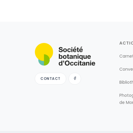
ACTI
Carne
Conve
CONTACT
Biblio
Photog
de Mon