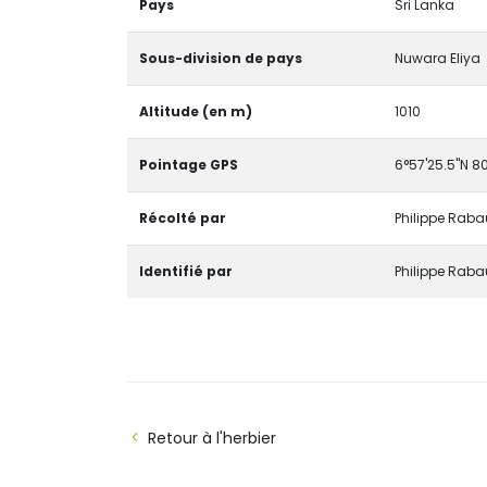
Pays
Sri Lanka
Sous-division de pays
Nuwara Eliya
Altitude (en m)
1010
Pointage GPS
6°57'25.5"N 80
Récolté par
Philippe Raba
Identifié par
Philippe Raba
Retour à l'herbier