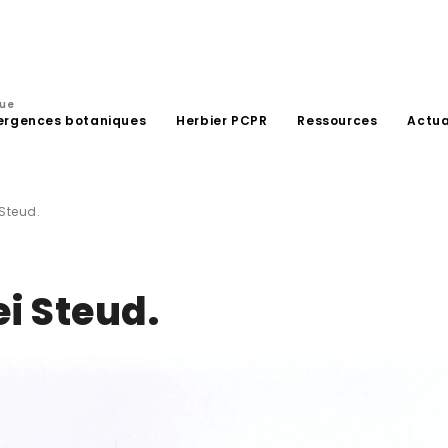
que
ergences botaniques
Herbier PCPR
Ressources
Actua
 Steud.
i Steud.