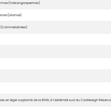
rmae (mésangiospermes)
nae (Lilianae)
 (Commelidinées)
ses en léger surplomb de la B149, à l’extrémité sud du Castlereigh Réserv