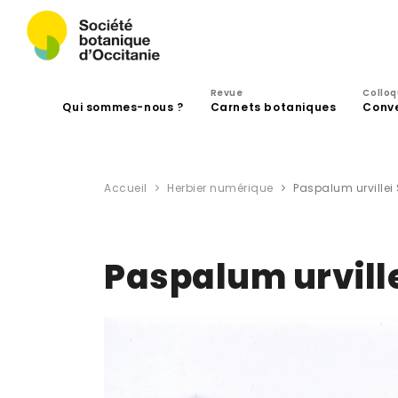
Revue
Collo
Qui sommes-nous ?
Carnets botaniques
Conv
Accueil
Herbier numérique
Paspalum urvillei
Paspalum urville