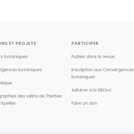
ONS ET PROJETS
PARTICIPER
ts botaniques
Publier dans la revue
rgences botaniques
Inscription aux Convergences
botaniques
thèque
Adhérer à la SBOcc
raphies des vélins de l’herbier
tpellier
Faire un don