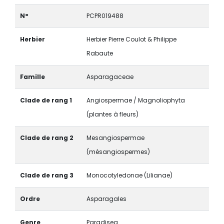
N°
PCPR019488
Herbier
Herbier Pierre Coulot & Philippe
Rabaute
Famille
Asparagaceae
Clade de rang 1
Angiospermae / Magnoliophyta
(plantes à fleurs)
Clade de rang 2
Mesangiospermae
(mésangiospermes)
Clade de rang 3
Monocotyledonae (Lilianae)
Ordre
Asparagales
Genre
Paradisea