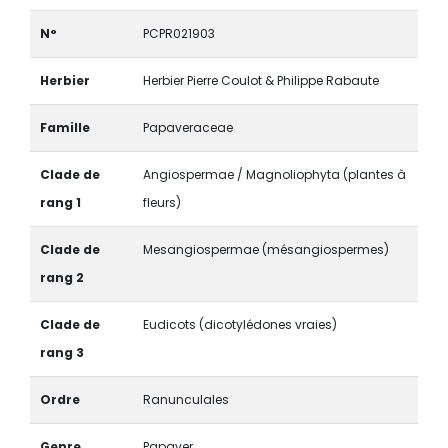
N°
PCPR021903
Herbier
Herbier Pierre Coulot & Philippe Rabaute
Famille
Papaveraceae
Clade de
Angiospermae / Magnoliophyta (plantes à
rang 1
fleurs)
Clade de
Mesangiospermae (mésangiospermes)
rang 2
Clade de
Eudicots (dicotylédones vraies)
rang 3
Ordre
Ranunculales
Genre
Papaver