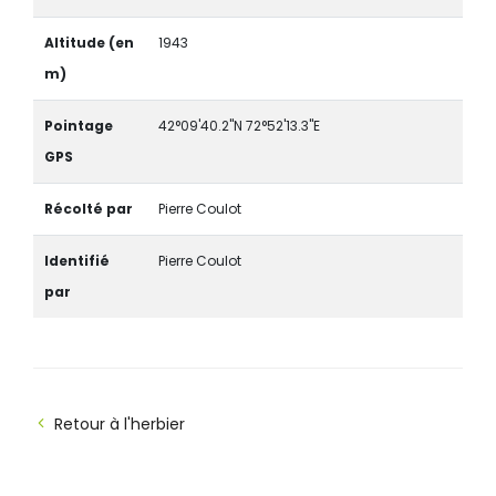
Altitude (en
1943
m)
Pointage
42°09'40.2"N 72°52'13.3"E
GPS
Récolté par
Pierre Coulot
Identifié
Pierre Coulot
par
Retour à l'herbier