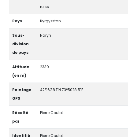
ruiss
Pays
Kyrgyzstan
Sous-
Naryn
division
de pays
Altitude
2339
(en m)
Pointage
42°16'38.1"N 73°50'18.5"E
GPS
Récolté
Pierre Coulot
par
Identifié
Pierre Coulot