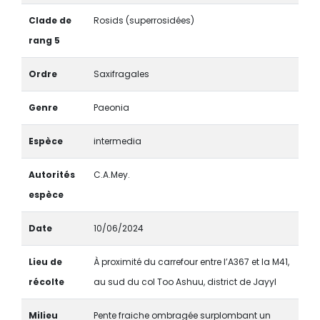
Clade de
Rosids (superrosidées)
rang 5
Ordre
Saxifragales
Genre
Paeonia
Espèce
intermedia
Autorités
C.A.Mey.
espèce
Date
10/06/2024
Lieu de
À proximité du carrefour entre l’A367 et la M41,
récolte
au sud du col Too Ashuu, district de Jayyl
Milieu
Pente fraiche ombragée surplombant un