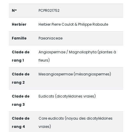
N°
PCPR021752
Herbier
Herbier Pierre Coulot & Philippe Rabaute
Famille
Paeoniaceae
Clade de
Angiospermae / Magnoliophyta (plantes à
rang 1
fleurs)
Clade de
Mesangiospermae (mésangiospermes)
rang 2
Clade de
Eudicots (dicotylédones vraies)
rang 3
Clade de
Core eudicots (noyau des dicotylédones
rang 4
vraies)