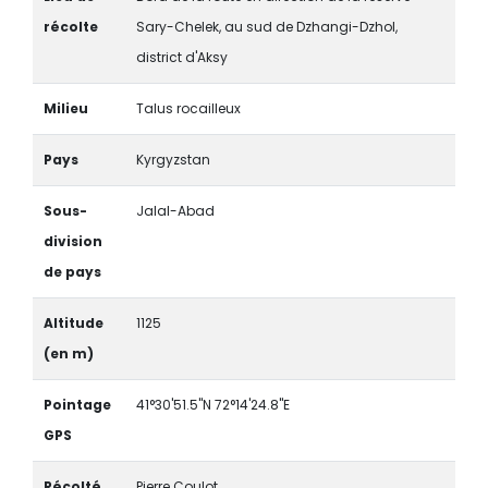
récolte
Sary-Chelek, au sud de Dzhangi-Dzhol,
district d'Aksy
Milieu
Talus rocailleux
Pays
Kyrgyzstan
Sous-
Jalal-Abad
division
de pays
Altitude
1125
(en m)
Pointage
41°30'51.5"N 72°14'24.8"E
GPS
Récolté
Pierre Coulot