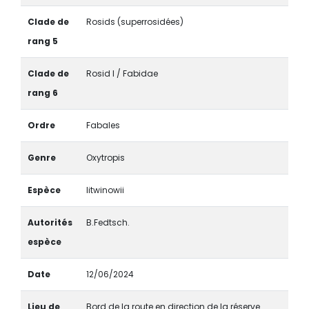
Clade de
Rosids (superrosidées)
rang 5
Clade de
Rosid I / Fabidae
rang 6
Ordre
Fabales
Genre
Oxytropis
Espèce
litwinowii
Autorités
B.Fedtsch.
espèce
Date
12/06/2024
Lieu de
Bord de la route en direction de la réserve