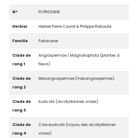
N°
PCPR021818
Herbier
Herbier Pierre Coulot & Philippe Rabaute
Famille
Fabaceae
Clade de
Angiospermae / Magnoliophyta (plantes à
rang 1
fleurs)
Clade de
Mesangiospermae (mésangiospermes)
rang 2
Clade de
Eudicots (dicotylédones vraies)
rang 3
Clade de
Core eudicots (noyau des dicotylédones
rang 4
vraies)