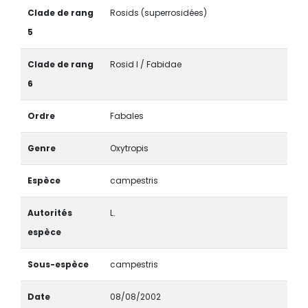
Clade de rang
Rosids (superrosidées)
5
Clade de rang
Rosid I / Fabidae
6
Ordre
Fabales
Genre
Oxytropis
Espèce
campestris
Autorités
L.
espèce
Sous-espèce
campestris
Date
08/08/2002