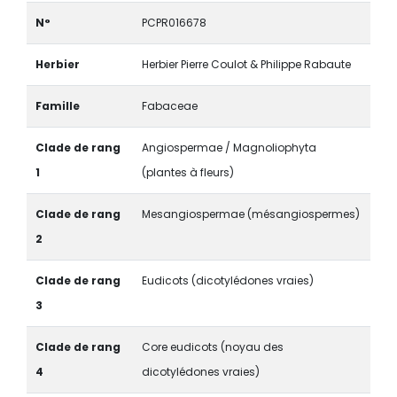
N°
PCPR016678
Herbier
Herbier Pierre Coulot & Philippe Rabaute
Famille
Fabaceae
Clade de rang
Angiospermae / Magnoliophyta
1
(plantes à fleurs)
Clade de rang
Mesangiospermae (mésangiospermes)
2
Clade de rang
Eudicots (dicotylédones vraies)
3
Clade de rang
Core eudicots (noyau des
4
dicotylédones vraies)