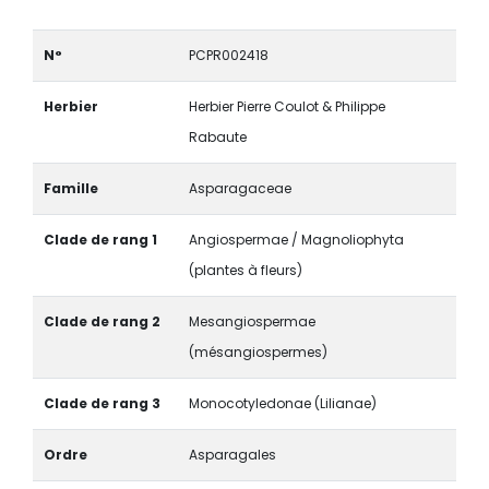
N°
PCPR002418
Herbier
Herbier Pierre Coulot & Philippe
Rabaute
Famille
Asparagaceae
Clade de rang 1
Angiospermae / Magnoliophyta
(plantes à fleurs)
Clade de rang 2
Mesangiospermae
(mésangiospermes)
Clade de rang 3
Monocotyledonae (Lilianae)
Ordre
Asparagales