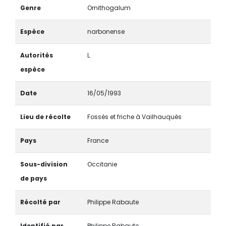
Genre
Ornithogalum
Espèce
narbonense
Autorités
L.
espèce
Date
16/05/1993
Lieu de récolte
Fossés et friche à Vailhauquès
Pays
France
Sous-division
Occitanie
de pays
Récolté par
Philippe Rabaute
Identifié par
Philippe Rabaute