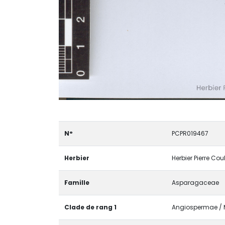
N°
PCPR019467
Herbier
Herbier Pierre Cou
Famille
Asparagaceae
Clade de rang 1
Angiospermae / M