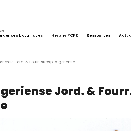
que
ergences botaniques
Herbier PCPR
Ressources
Actua
riense Jord. & Fourr. subsp. algeriense
eriense Jord. & Fourr
se