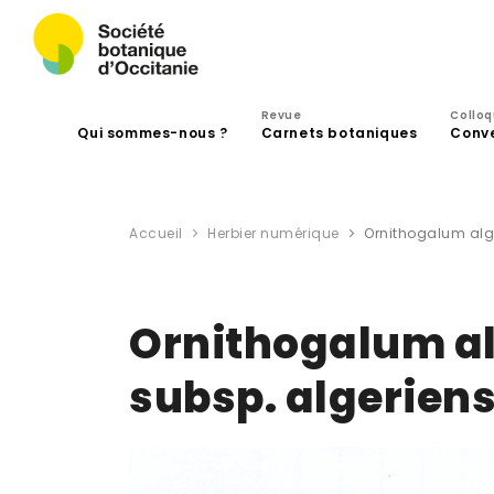
Revue
Collo
Qui sommes-nous ?
Carnets botaniques
Conv
Accueil
Herbier numérique
Ornithogalum alge
Ornithogalum alg
subsp. algerien