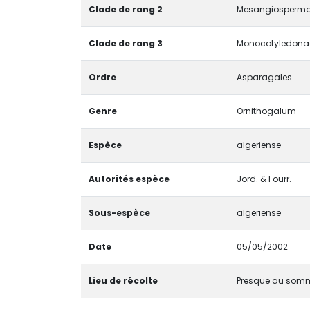
Clade de rang 2
Mesangiosperma
Clade de rang 3
Monocotyledonae 
Ordre
Asparagales
Genre
Ornithogalum
Espèce
algeriense
Autorités espèce
Jord. & Fourr.
Sous-espèce
algeriense
Date
05/05/2002
Lieu de récolte
Presque au sommet