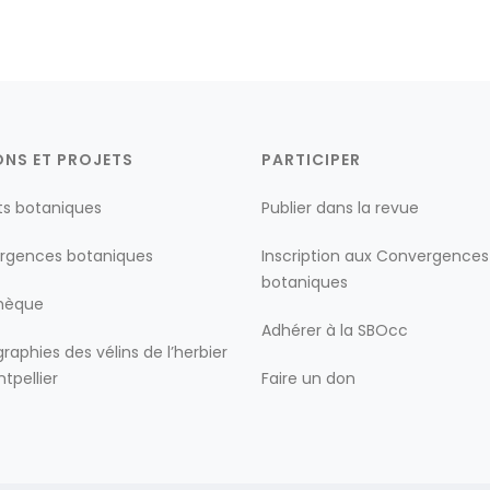
ONS ET PROJETS
PARTICIPER
ts botaniques
Publier dans la revue
rgences botaniques
Inscription aux Convergences
botaniques
thèque
Adhérer à la SBOcc
raphies des vélins de l’herbier
tpellier
Faire un don