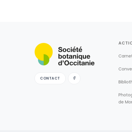
ACTI
Carne
Conve
CONTACT
Biblio
Photog
de Mon