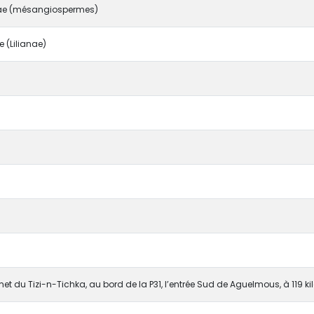
e (mésangiospermes)
(Lilianae)
 du Tizi-n-Tichka, au bord de la P31, l’entrée Sud de Aguelmous, à 119 k