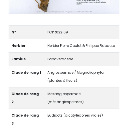
N°
PCPR022169
Herbier
Herbier Pierre Coulot & Philippe Rabaute
Famille
Papaveraceae
Clade de rang 1
Angiospermae / Magnoliophyta
(plantes à fleurs)
Clade de rang
Mesangiospermae
2
(mésangiospermes)
Clade de rang
Eudicots (dicotylédones vraies)
3