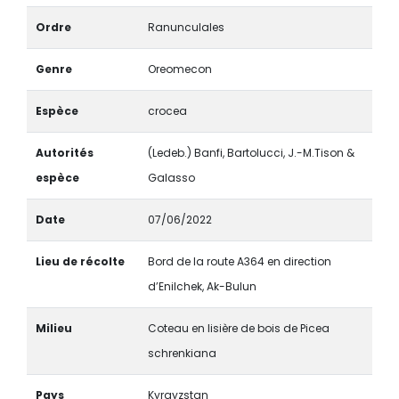
Ordre
Ranunculales
Genre
Oreomecon
Espèce
crocea
Autorités
(Ledeb.) Banfi, Bartolucci, J.-M.Tison &
espèce
Galasso
Date
07/06/2022
Lieu de récolte
Bord de la route A364 en direction
d’Enilchek, Ak-Bulun
Milieu
Coteau en lisière de bois de Picea
schrenkiana
Pays
Kyrgyzstan