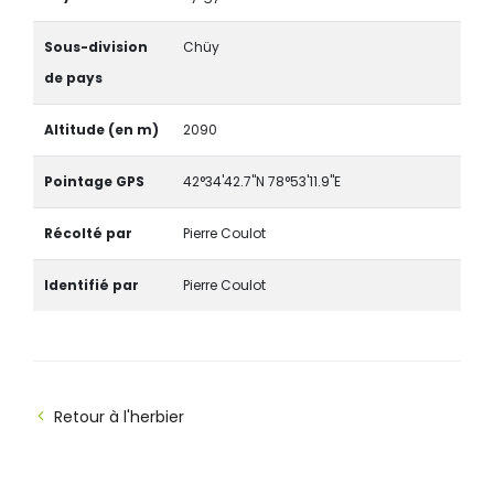
Sous-division
Chüy
de pays
Altitude (en m)
2090
Pointage GPS
42°34'42.7"N 78°53'11.9"E
Récolté par
Pierre Coulot
Identifié par
Pierre Coulot
Retour à l'herbier