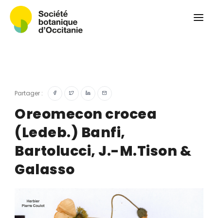
Qui sommes-nous ?
Revue
Carnets botaniques
Colloque
Convergences botaniques
Partager :
Herbier PCPR
Oreomecon crocea
(Ledeb.) Banfi,
Ressources
Bartolucci, J.-M.Tison &
Actualités et calendrier
Galasso
Contact