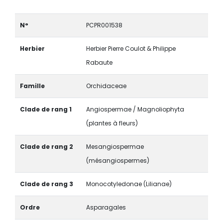
N°
PCPR001538
Herbier
Herbier Pierre Coulot & Philippe
Rabaute
Famille
Orchidaceae
Clade de rang 1
Angiospermae / Magnoliophyta
(plantes à fleurs)
Clade de rang 2
Mesangiospermae
(mésangiospermes)
Clade de rang 3
Monocotyledonae (Lilianae)
Ordre
Asparagales