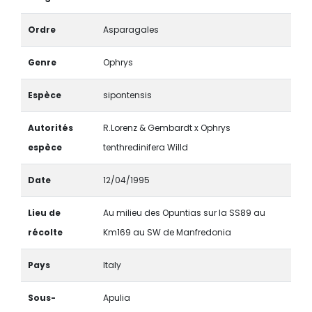
Ordre
Asparagales
Genre
Ophrys
Espèce
sipontensis
Autorités
R.Lorenz & Gembardt x Ophrys
espèce
tenthredinifera Willd
Date
12/04/1995
Lieu de
Au milieu des Opuntias sur la SS89 au
récolte
Km169 au SW de Manfredonia
Pays
Italy
Sous-
Apulia