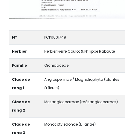
N°
PCPR001749
Herbier
Herbier Pierre Coulot & Philippe Rabaute
Famille
Orchidaceae
Clade de
Angiospermae / Magnoliophyta (plantes
rang 1
à fleurs)
Clade de
Mesangiospermae (mésangiospermes)
rang 2
Clade de
Monocotyledonae (Lilianae)
rang 3