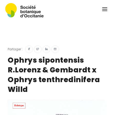
Qui sommes-nous ?
Revue
Carnets botaniques
Colloque
Convergences botaniques
Partager :
Herbier PCPR
Ophrys sipontensis
R.Lorenz & Gembardt x
Ressources
Ophrys tenthredinifera
Actualités et calendrier
Willd
Contact