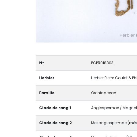
N°
PCPR018803
Herbier
Herbier Pierre Coulot & P
Famille
Orchidaceae
Clade de rang 1
Angiospermae / Magnolio
Clade de rang 2
Mesangiospermae (més