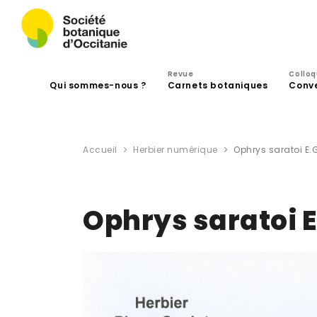
Revue
Collo
Qui sommes-nous ?
Carnets botaniques
Conv
Accueil
Herbier numérique
Ophrys saratoi E
Ophrys saratoi 