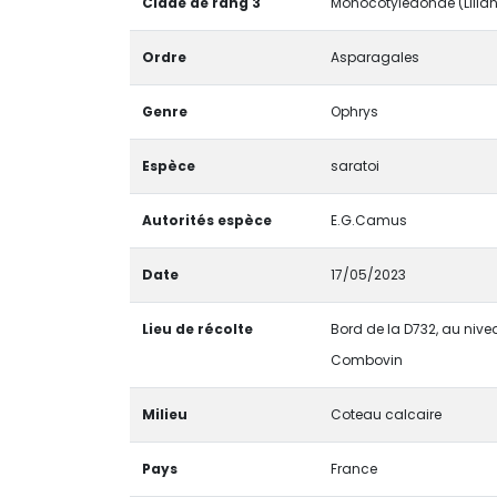
Clade de rang 3
Monocotyledonae (Lilia
Ordre
Asparagales
Genre
Ophrys
Espèce
saratoi
Autorités espèce
E.G.Camus
Date
17/05/2023
Lieu de récolte
Bord de la D732, au nivea
Combovin
Milieu
Coteau calcaire
Pays
France