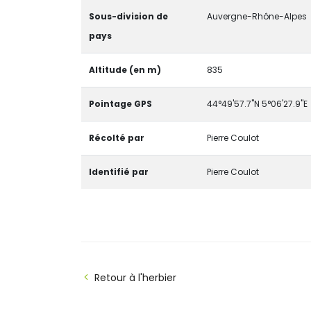
Sous-division de
Auvergne-Rhône-Alpes
pays
Altitude (en m)
835
Pointage GPS
44°49'57.7"N 5°06'27.9"E
Récolté par
Pierre Coulot
Identifié par
Pierre Coulot
Retour à l'herbier