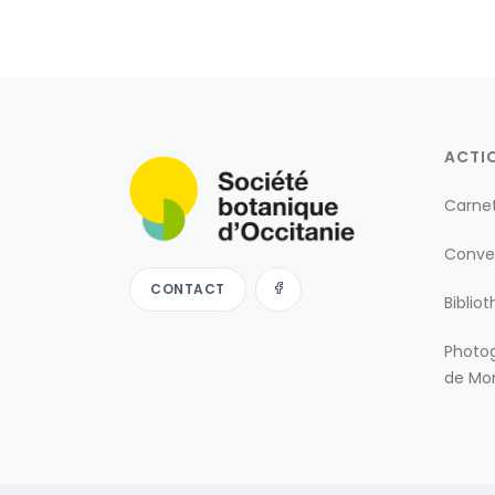
ACTI
Carne
Conve
CONTACT
Biblio
Photog
de Mon