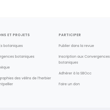
ONS ET PROJETS
PARTICIPER
ts botaniques
Publier dans la revue
rgences botaniques
Inscription aux Convergences
botaniques
thèque
Adhérer à la SBOcc
raphies des vélins de l’herbier
tpellier
Faire un don