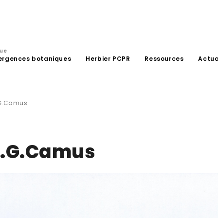
que
ergences botaniques
Herbier PCPR
Ressources
Actua
.G.Camus
E.G.Camus