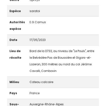
Espèce
saratoi
Autorités
E.G.Camus
espèce
Date
17/05/2023
Lieu de
Bord de la D732, au niveau de "Le Poulx", entre
récolte
le Belvédère Pas de Boussière et Gigors-et-
Lozeron, 300 mètres au nord du col Jérôme
Cavalli, Combovin
Milieu
Coteau calcaire
Pays
France
Sous-
Auvergne-Rhône-Alpes