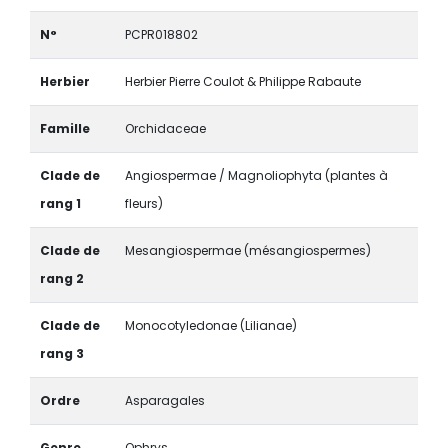
N°
PCPR018802
Herbier
Herbier Pierre Coulot & Philippe Rabaute
Famille
Orchidaceae
Clade de
Angiospermae / Magnoliophyta (plantes à
rang 1
fleurs)
Clade de
Mesangiospermae (mésangiospermes)
rang 2
Clade de
Monocotyledonae (Lilianae)
rang 3
Ordre
Asparagales
Genre
Ophrys