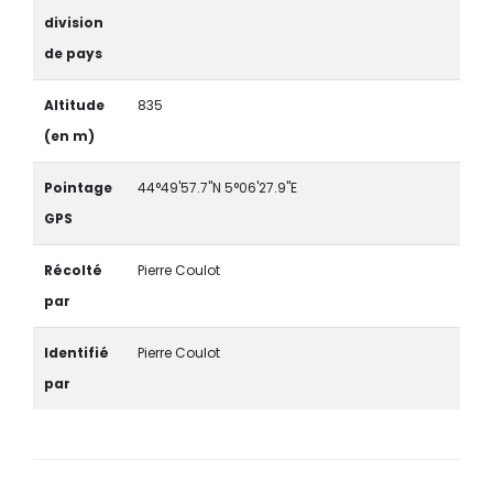
division
de pays
Altitude
835
(en m)
Pointage
44°49'57.7"N 5°06'27.9"E
GPS
Récolté
Pierre Coulot
par
Identifié
Pierre Coulot
par