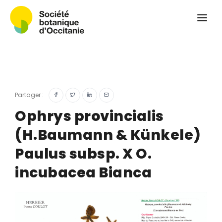
Qui sommes-nous ?
Revue
Carnets botaniques
Colloque
Convergences botaniques
Partager :
Herbier PCPR
Ophrys provincialis
(H.Baumann & Künkele)
Ressources
Paulus subsp. X O.
Actualités et calendrier
incubacea Bianca
Contact