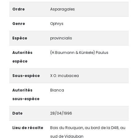
Ordre
Asparagales
Genre
Ophrys
Espèce
provincialis
Autorités
(H.Baumann & Künkele) Paulus
espèce
Sous-espèce
X O. incubacea
Autorités
Bianca
sous-espèce
Date
28/04/1996
Lieu de récolte
Bois du Rouquan, au bord de la D48, au
sud de Vidauban