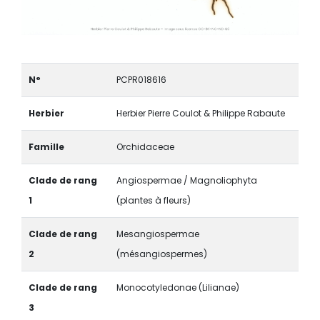
N°
PCPR018616
Herbier
Herbier Pierre Coulot & Philippe Rabaute
Famille
Orchidaceae
Clade de rang
Angiospermae / Magnoliophyta
1
(plantes à fleurs)
Clade de rang
Mesangiospermae
2
(mésangiospermes)
Clade de rang
Monocotyledonae (Lilianae)
3