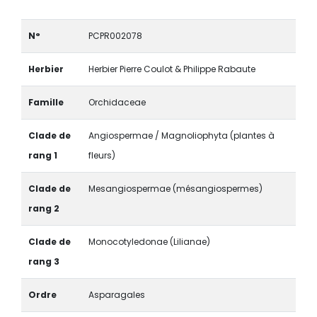
N°
PCPR002078
Herbier
Herbier Pierre Coulot & Philippe Rabaute
Famille
Orchidaceae
Clade de
Angiospermae / Magnoliophyta (plantes à
rang 1
fleurs)
Clade de
Mesangiospermae (mésangiospermes)
rang 2
Clade de
Monocotyledonae (Lilianae)
rang 3
Ordre
Asparagales