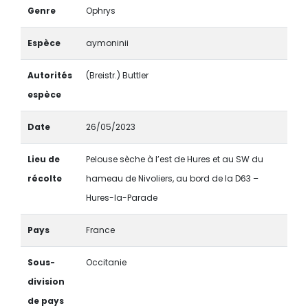
Genre
Ophrys
Espèce
aymoninii
Autorités
(Breistr.) Buttler
espèce
Date
26/05/2023
Lieu de
Pelouse sèche à l’est de Hures et au SW du
récolte
hameau de Nivoliers, au bord de la D63 –
Hures-la-Parade
Pays
France
Sous-
Occitanie
division
de pays