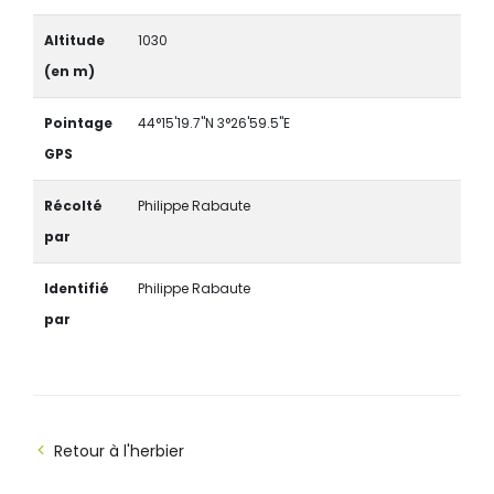
Altitude
1030
(en m)
Pointage
44°15'19.7"N 3°26'59.5"E
GPS
Récolté
Philippe Rabaute
par
Identifié
Philippe Rabaute
par
Retour à l'herbier