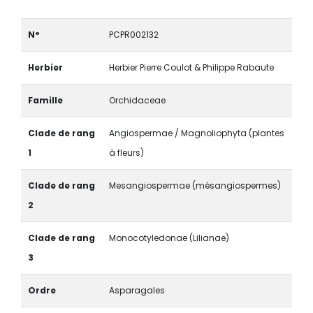
N°
PCPR002132
Herbier
Herbier Pierre Coulot & Philippe Rabaute
Famille
Orchidaceae
Clade de rang
Angiospermae / Magnoliophyta (plantes
1
à fleurs)
Clade de rang
Mesangiospermae (mésangiospermes)
2
Clade de rang
Monocotyledonae (Lilianae)
3
Ordre
Asparagales