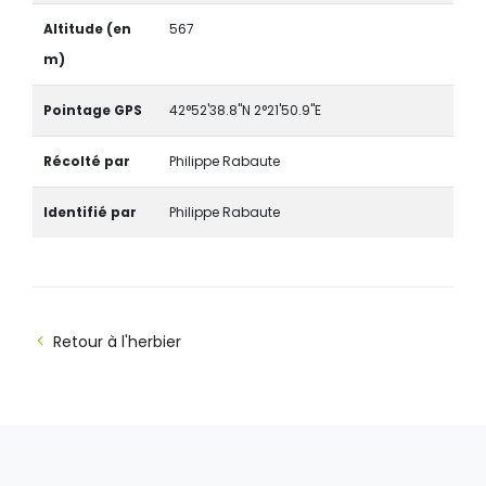
Altitude (en
567
m)
Pointage GPS
42°52'38.8"N 2°21'50.9"E
Récolté par
Philippe Rabaute
Identifié par
Philippe Rabaute
Retour à l'herbier