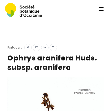
Qui sommes-nous ?
Revue
Carnets botaniques
Colloque
Convergences botaniques
Partager :
Herbier PCPR
Ophrys aranifera Huds.
subsp. aranifera
Ressources
Actualités et calendrier
Contact