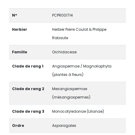
N°
PCPR001714
Herbier
Herbier Pierre Coulot & Philippe
Rabaute
Famille
Orchidaceae
Clade de rang 1
Angiospermae / Magnoliophyta
(plantes à fleurs)
Clade de rang 2
Mesangiospermae
(mésangiospermes)
Clade de rang 3
Monocotyledonae (Lilianae)
Ordre
Asparagales