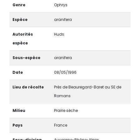
Genre
Ophrys
Espèce
aranifera
Autorités
Huds.
espèce
Sous-espèce
aranifera
Date
08/05/1996
Lieu de récolte
Près de Beauregard-Baret au SE de
Romans
Milieu
Prairie sèche
Pays
France
Sous-division
Auvergne-Rhône-Alpes