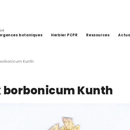
que
ergences botaniques
Herbier PCPR
Ressources
Actua
borbonicum Kunth
 borbonicum Kunth