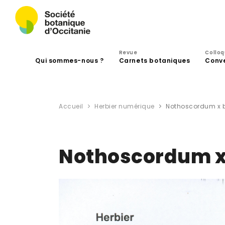
Revue
Collo
Qui sommes-nous ?
Carnets botaniques
Conv
Accueil
Herbier numérique
Nothoscordum x 
Nothoscordum x