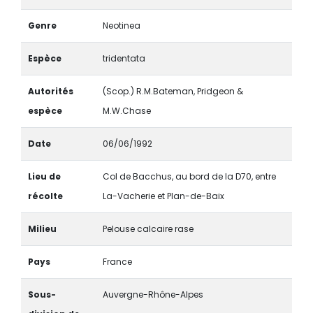
Genre
Neotinea
Espèce
tridentata
Autorités
(Scop.) R.M.Bateman, Pridgeon &
espèce
M.W.Chase
Date
06/06/1992
Lieu de
Col de Bacchus, au bord de la D70, entre
récolte
La-Vacherie et Plan-de-Baix
Milieu
Pelouse calcaire rase
Pays
France
Sous-
Auvergne-Rhône-Alpes