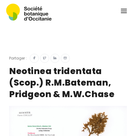
Qui sommes-nous ?
Revue
Carnets botaniques
Colloque
Convergences botaniques
Partager :
Herbier PCPR
Neotinea tridentata
(Scop.) R.M.Bateman,
Ressources
Pridgeon & M.W.Chase
Actualités et calendrier
Contact