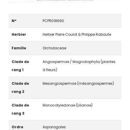
N°
PCPR018690
Herbier
Herbier Pierre Coulot & Philippe Rabaute
Famille
Orchidaceae
Clade de
Angiospermae / Magnoliophyta (plantes
rang 1
à fleurs)
Clade de
Mesangiospermae (mésangiospermes)
rang 2
Clade de
Monocotyledonae (Lilianae)
rang 3
Ordre
Asparagales