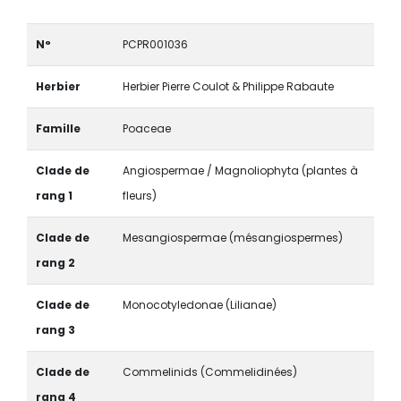
N°
PCPR001036
Herbier
Herbier Pierre Coulot & Philippe Rabaute
Famille
Poaceae
Clade de
Angiospermae / Magnoliophyta (plantes à
rang 1
fleurs)
Clade de
Mesangiospermae (mésangiospermes)
rang 2
Clade de
Monocotyledonae (Lilianae)
rang 3
Clade de
Commelinids (Commelidinées)
rang 4