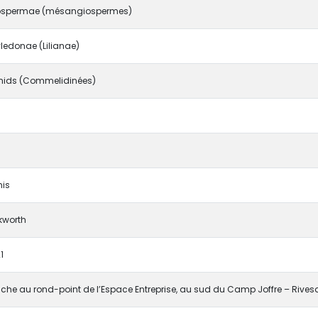
spermae (mésangiospermes)
edonae (Lilianae)
ids (Commelidinées)
mis
rkworth
1
iche au rond-point de l’Espace Entreprise, au sud du Camp Joffre – Rivesa