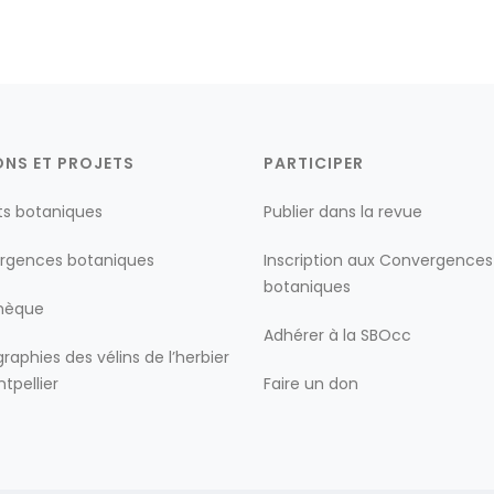
ONS ET PROJETS
PARTICIPER
ts botaniques
Publier dans la revue
rgences botaniques
Inscription aux Convergences
botaniques
thèque
Adhérer à la SBOcc
raphies des vélins de l’herbier
tpellier
Faire un don