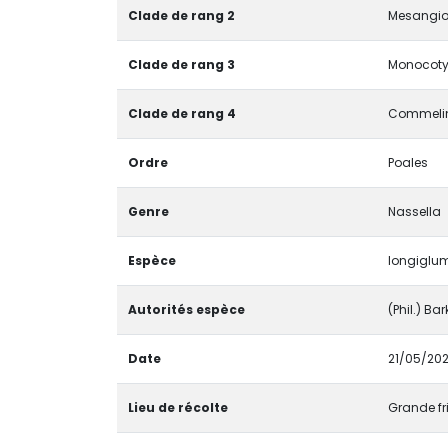
Clade de rang 2
Mesangio
Clade de rang 3
Monocotyl
Clade de rang 4
Commelin
Ordre
Poales
Genre
Nassella
Espèce
longiglu
Autorités espèce
(Phil.) Ba
Date
21/05/202
Lieu de récolte
Grande fr