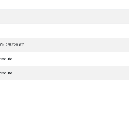
"N 2°52'28.8"E
Rabaute
Rabaute