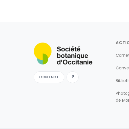
ACTI
Carne
Conve
CONTACT
Biblio
Photog
de Mon