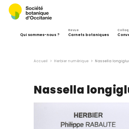
Revue
Collo
Qui sommes-nous ?
Carnets botaniques
Conv
Accueil
Herbier numérique
Nassella longiglum
Nassella longigl