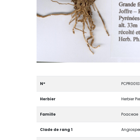
N°
PCPR0010
Herbier
Herbier Pi
Famille
Poaceae
Clade de rang 1
Angiosper