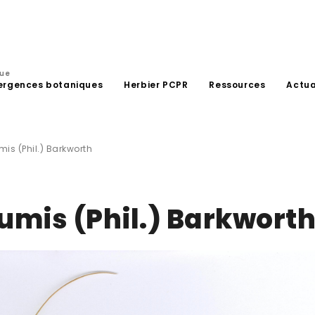
que
ergences botaniques
Herbier PCPR
Ressources
Actua
is (Phil.) Barkworth
umis (Phil.) Barkwort