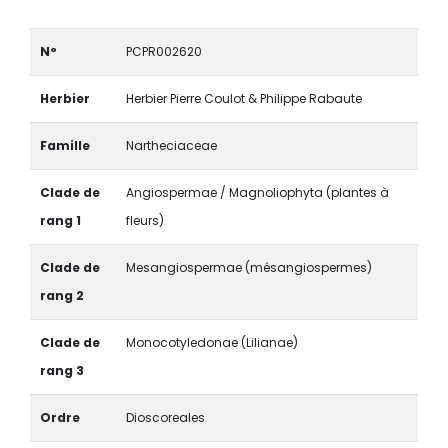
N°
PCPR002620
Herbier
Herbier Pierre Coulot & Philippe Rabaute
Famille
Nartheciaceae
Clade de
Angiospermae / Magnoliophyta (plantes à
rang 1
fleurs)
Clade de
Mesangiospermae (mésangiospermes)
rang 2
Clade de
Monocotyledonae (Lilianae)
rang 3
Ordre
Dioscoreales