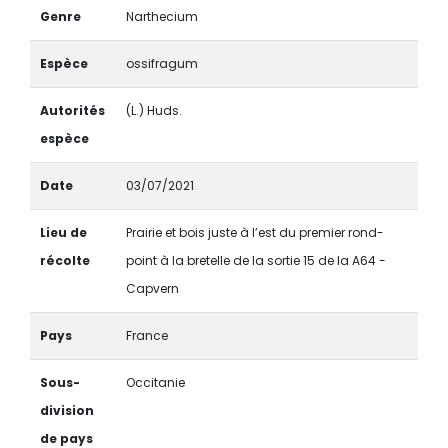
Genre
Narthecium
Espèce
ossifragum
Autorités
(L.) Huds.
espèce
Date
03/07/2021
Lieu de
Prairie et bois juste à l’est du premier rond-
récolte
point à la bretelle de la sortie 15 de la A64 -
Capvern
Pays
France
Sous-
Occitanie
division
de pays