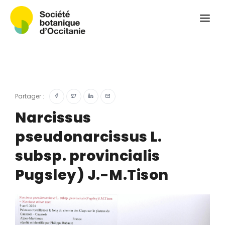
Qui sommes-nous ?
Revue
Carnets botaniques
Colloque
Convergences botaniques
Partager :
Herbier PCPR
Narcissus
pseudonarcissus L.
Ressources
subsp. provincialis
Actualités et calendrier
Pugsley) J.-M.Tison
Contact