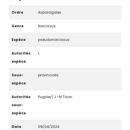
Ordre
Asparagales
Genre
Narcissus
Espèce
pseudonarcissus
Autorités
L.
espèce
Sous-
provincialis
espèce
Autorités
Pugsley) J.-M.Tison
sous-
espèce
Date
09/04/2024