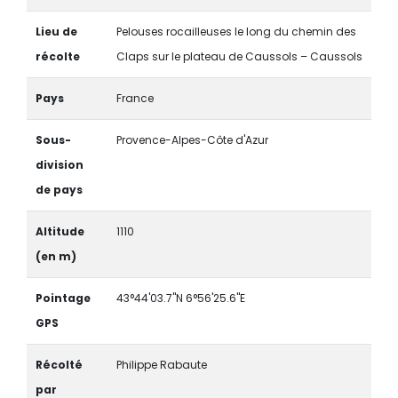
Lieu de
Pelouses rocailleuses le long du chemin des
récolte
Claps sur le plateau de Caussols – Caussols
Pays
France
Sous-
Provence-Alpes-Côte d'Azur
division
de pays
Altitude
1110
(en m)
Pointage
43°44'03.7"N 6°56'25.6"E
GPS
Récolté
Philippe Rabaute
par