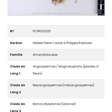
N°
PCPR002125
Herbier
Herbier Pierre Coulot & Philippe Rabaute
Famille
Amaryllidaceae
Clade de
Angiospermae / Magnoliophyta (plantes à
rang 1
fleurs)
Clade de
Mesangiospermae (mésangiospermes)
rang 2
Clade de
Monocotyledonae (Lilianae)
rang 3