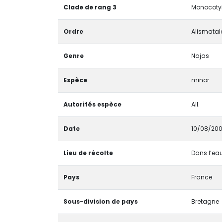
Clade de rang 3
Monocotyl
Ordre
Alismatal
Genre
Najas
Espèce
minor
Autorités espèce
All.
Date
10/08/20
Lieu de récolte
Dans l’eau
Pays
France
Sous-division de pays
Bretagne