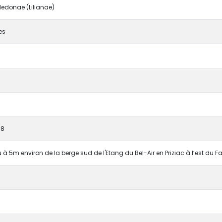
edonae (Lilianae)
es
08
 à 5m environ de la berge sud de l'Etang du Bel-Air en Priziac à l’est du F