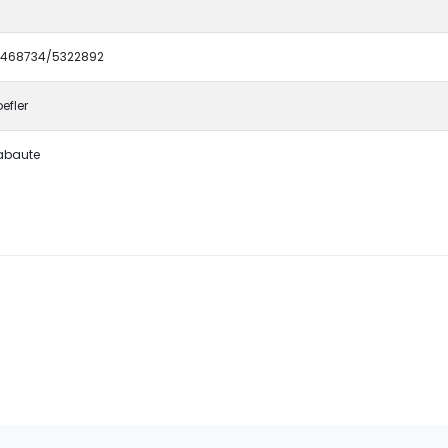
0468734/5322892
efler
Rabaute