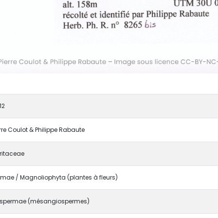
12
erre Coulot & Philippe Rabaute
ritaceae
mae / Magnoliophyta (plantes à fleurs)
spermae (mésangiospermes)