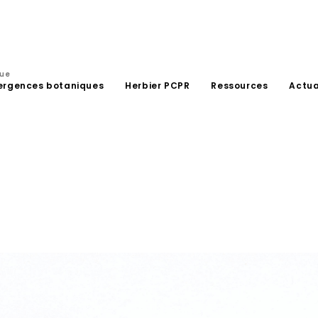
que
ergences botaniques
Herbier PCPR
Ressources
Actua