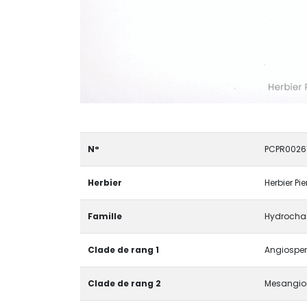
N°
PCPR0026
Herbier
Herbier Pi
Famille
Hydrocha
Clade de rang 1
Angiosper
Clade de rang 2
Mesangio