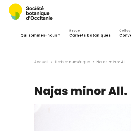
Revue
Collo
Qui sommes-nous ?
Carnets botaniques
Conv
Accueil
Herbier numérique
Najas minor All.
Najas minor All.