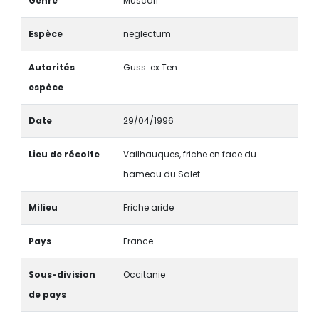
Genre
Muscari
Espèce
neglectum
Autorités
Guss. ex Ten.
espèce
Date
29/04/1996
Lieu de récolte
Vailhauques, friche en face du
hameau du Salet
Milieu
Friche aride
Pays
France
Sous-division
Occitanie
de pays