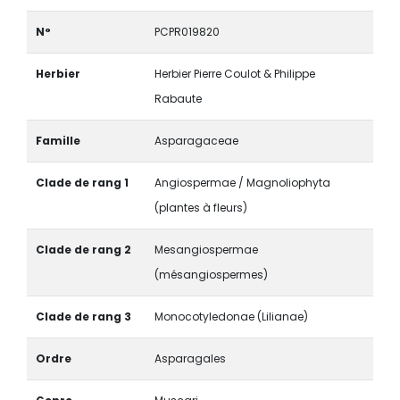
N°
PCPR019820
Herbier
Herbier Pierre Coulot & Philippe
Rabaute
Famille
Asparagaceae
Clade de rang 1
Angiospermae / Magnoliophyta
(plantes à fleurs)
Clade de rang 2
Mesangiospermae
(mésangiospermes)
Clade de rang 3
Monocotyledonae (Lilianae)
Ordre
Asparagales