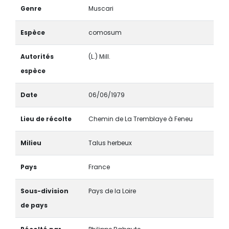
Genre
Muscari
Espèce
comosum
Autorités
(L.) Mill.
espèce
Date
06/06/1979
Lieu de récolte
Chemin de La Tremblaye à Feneu
Milieu
Talus herbeux
Pays
France
Sous-division
Pays de la Loire
de pays