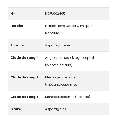
N°
PCPR002405
Herbier
Herbier Pierre Coulot & Philippe
Rabaute
Famille
Asparagaceae
Clade de rang 1
Angiospermae / Magnoliophyta
(plantes à fleurs)
Clade de rang 2
Mesangiospermae
(mésangiospermes)
Clade de rang 3
Monocotyledonae (Lilianae)
Ordre
Asparagales