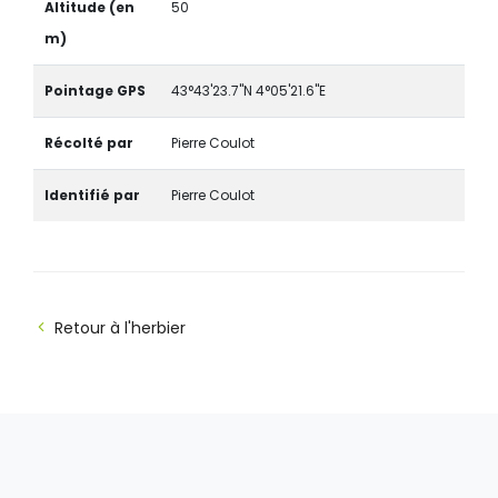
Altitude (en
50
m)
Pointage GPS
43°43'23.7"N 4°05'21.6"E
Récolté par
Pierre Coulot
Identifié par
Pierre Coulot
Retour à l'herbier