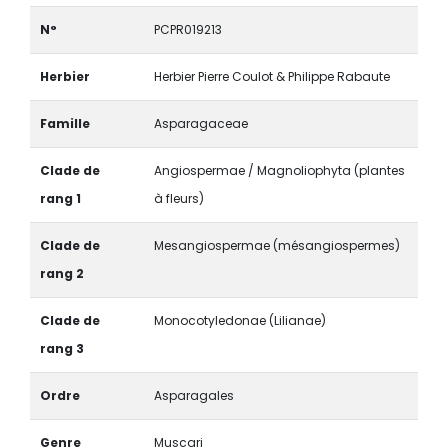
N°
PCPR019213
Herbier
Herbier Pierre Coulot & Philippe Rabaute
Famille
Asparagaceae
Clade de
Angiospermae / Magnoliophyta (plantes
rang 1
à fleurs)
Clade de
Mesangiospermae (mésangiospermes)
rang 2
Clade de
Monocotyledonae (Lilianae)
rang 3
Ordre
Asparagales
Genre
Muscari