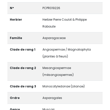
N°
PCPR019226
Herbier
Herbier Pierre Coulot & Philippe
Rabaute
Famille
Asparagaceae
Clade de rang 1
Angiospermae / Magnoliophyta
(plantes à fleurs)
Clade de rang 2
Mesangiospermae
(mésangiospermes)
Clade de rang 3
Monocotyledonae (Lilianae)
Ordre
Asparagales
Genre
Muscari