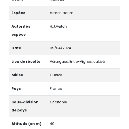
Espèce
armeniacum
Autorités
H.J.Veitch
espèce
Date
09/04/2024
Lieu de récolte
Vérargues, Entre-Vignes, cultivé
Milieu
Cultivé
Pays
France
Sous-division
Occitanie
de pays
Altitude (en m)
40