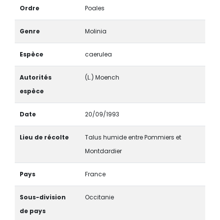
Ordre
Poales
Genre
Molinia
Espèce
caerulea
Autorités
(L.) Moench
espèce
Date
20/09/1993
Lieu de récolte
Talus humide entre Pommiers et
Montdardier
Pays
France
Sous-division
Occitanie
de pays