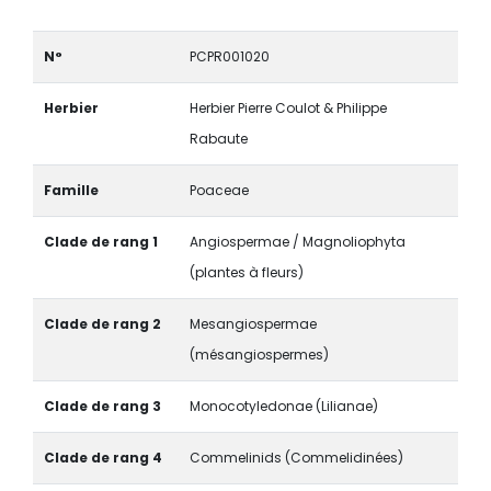
N°
PCPR001020
Herbier
Herbier Pierre Coulot & Philippe
Rabaute
Famille
Poaceae
Clade de rang 1
Angiospermae / Magnoliophyta
(plantes à fleurs)
Clade de rang 2
Mesangiospermae
(mésangiospermes)
Clade de rang 3
Monocotyledonae (Lilianae)
Clade de rang 4
Commelinids (Commelidinées)