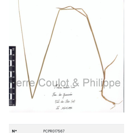
N°
PCPR017567