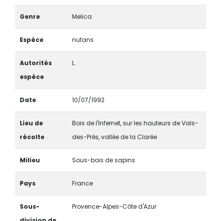
Genre
Melica
Espèce
nutans
Autorités
L.
espèce
Date
10/07/1992
Lieu de
Bois de l'Infernet, sur les hauteurs de Vals-
récolte
des-Prés, vallée de la Clarée
Milieu
Sous-bois de sapins
Pays
France
Sous-
Provence-Alpes-Côte d'Azur
division de