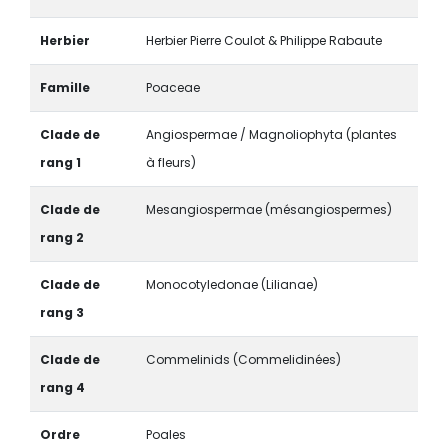
Herbier
Herbier Pierre Coulot & Philippe Rabaute
Famille
Poaceae
Clade de
Angiospermae / Magnoliophyta (plantes
rang 1
à fleurs)
Clade de
Mesangiospermae (mésangiospermes)
rang 2
Clade de
Monocotyledonae (Lilianae)
rang 3
Clade de
Commelinids (Commelidinées)
rang 4
Ordre
Poales