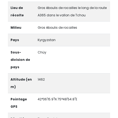
Lieu de
Gros éboulis de rocailles le long de la route
récolte
A365 dans le vallon de Tchou
Milieu
Gros éboulis de rocailles
Pays
Kyrgyzstan
Sous-
Chüy
division de
pays
Altitude (en
1462
m)
Pointage
42°36'15.9"N 75°48'54.8"E
GPS