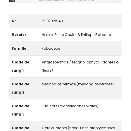
N°
PCPR021943
Herbier
Herbier Pierre Coulot & Philippe Rabaute
Famille
Fabaceae
Clade de
Angiospermae / Magnoliophyta (plantes à
rang 1
fleurs)
Clade de
Mesangiospermae (mésangiospermes)
rang 2
Clade de
Eudicots (dicotylédones vraies)
rang 3
Clade de
Core eudicots (noyau des dicotylédones