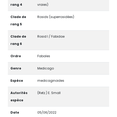
rang 4
vraies)
Clade de
Rosids (superrosidées)
rang 5
Clade de
Rosid I / Fabidae
rang 6
Ordre
Fabales
Genre
Medicago
Espèce
medicaginoides
Autorités
(Retz.) E. Small
espèce
Date
05/06/2022