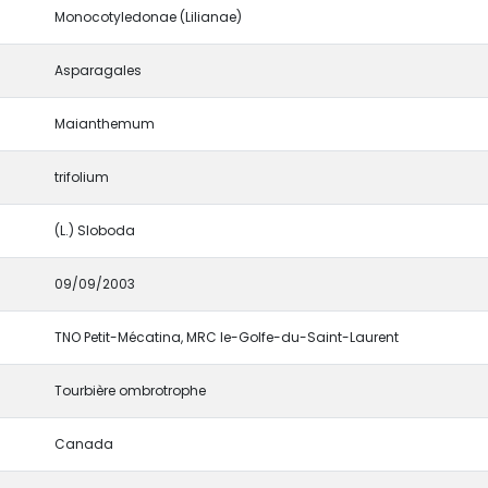
Monocotyledonae (Lilianae)
Asparagales
Maianthemum
trifolium
(L.) Sloboda
09/09/2003
TNO Petit-Mécatina, MRC le-Golfe-du-Saint-Laurent
Tourbière ombrotrophe
Canada