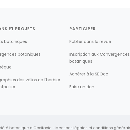
ONS ET PROJETS
PARTICIPER
ts botaniques
Publier dans la revue
rgences botaniques
Inscription aux Convergences
botaniques
thèque
Adhérer à la SBOcc
raphies des vélins de l’herbier
tpellier
Faire un don
ciété botanique d’Occitanie -
Mentions légales
et
conditions générales