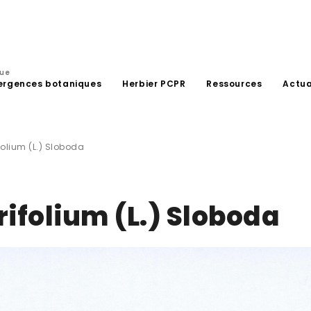
que
ergences botaniques
Herbier PCPR
Ressources
Actua
olium (L.) Sloboda
folium (L.) Sloboda