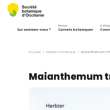
Revue
Collo
Qui sommes-nous ?
Carnets botaniques
Conv
Accueil
Herbier numérique
Maianthemum trif
Maianthemum tri