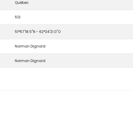
Québec
513
51°57'18.5''N - 62°24'21.0''O
Norman Dignard
Norman Dignard