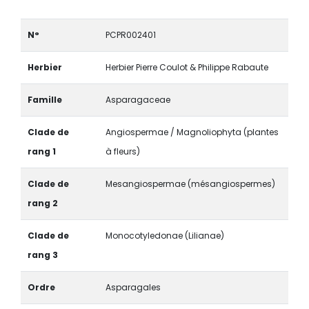
N°
PCPR002401
Herbier
Herbier Pierre Coulot & Philippe Rabaute
Famille
Asparagaceae
Clade de
Angiospermae / Magnoliophyta (plantes
rang 1
à fleurs)
Clade de
Mesangiospermae (mésangiospermes)
rang 2
Clade de
Monocotyledonae (Lilianae)
rang 3
Ordre
Asparagales