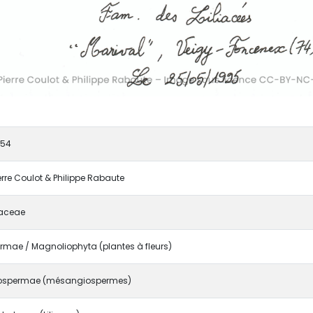
454
ierre Coulot & Philippe Rabaute
aceae
mae / Magnoliophyta (plantes à fleurs)
ospermae (mésangiospermes)