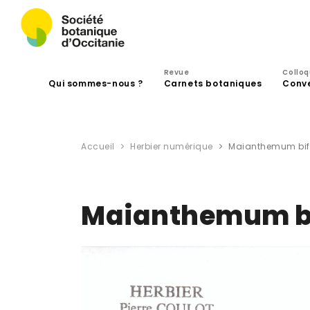
Revue
Collo
Qui sommes-nous ?
Carnets botaniques
Conv
Accueil
Herbier numérique
Maianthemum bifo
Maianthemum bif