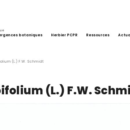
que
ergences botaniques
Herbier PCPR
Ressources
Actua
lium (L.) F.W. Schmidt
olium (L.) F.W. Schm