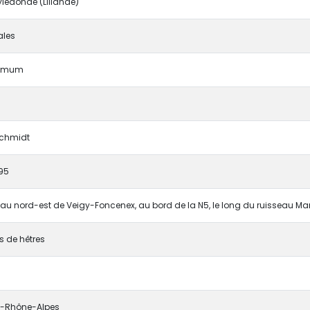
ledonae (Lilianae)
les
hemum
 Schmidt
95
, au nord-est de Veigy-Foncenex, au bord de la N5, le long du ruisseau Ma
 de hêtres
-Rhône-Alpes