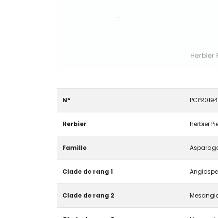
N°
PCPR019
Herbier
Herbier P
Famille
Asparag
Clade de rang 1
Angiosper
Clade de rang 2
Mesangi