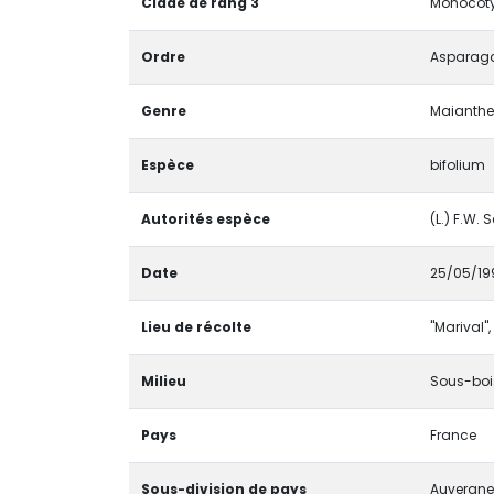
Clade de rang 3
Monocoty
Ordre
Asparaga
Genre
Maiant
Espèce
bifolium
Autorités espèce
(L.) F.W.
Date
25/05/19
Lieu de récolte
"Marival"
Milieu
Sous-bois
Pays
France
Sous-division de pays
Auvergne