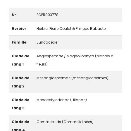
N°
PCPR003778
Herbier
Herbier Pierre Coulot & Philippe Rabaute
Famille
Juncaceae
Clade de
Angiospermae / Magnoliophyta (plantes à
rang 1
fleurs)
Clade de
Mesangiospermae (mésangiospermes)
rang 2
Clade de
Monocotyledonae (Lilianae)
rang 3
Clade de
Commelinids (Commelidinées)
rang 4