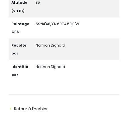
Altitude
35
(en m)
Pointage
59°14'48,3"N 69°14'59,0"W
GPS
Récolté
Norman Dignard
par
Identifié
Norman Dignard
par
Retour à l'herbier