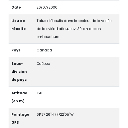
Date
26/07/2000
Lieu de
Talus d'éboulis dans le secteur de la vallée
récolte
de la rivière Laflau, env. 30 km de son
embouchure
Pays
Canada
Sous-
Québec
division
de pays
Altitude
150
(en m)
Pointage
61°27'26"N 77°22'05"W
GPS