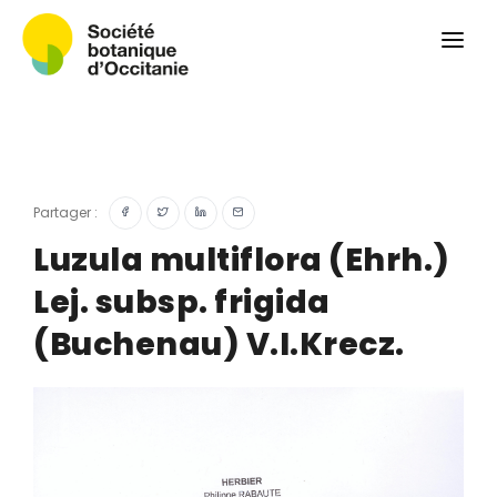
Qui sommes-nous ?
Revue
Carnets botaniques
Colloque
Convergences botaniques
Partager :
Herbier PCPR
Luzula multiflora (Ehrh.)
Lej. subsp. frigida
Ressources
(Buchenau) V.I.Krecz.
Actualités et calendrier
Contact