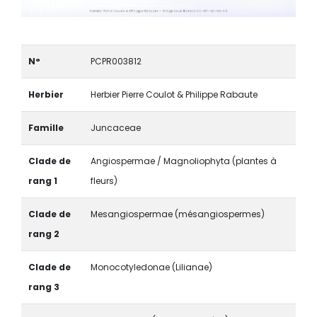
N°
PCPR003812
Herbier
Herbier Pierre Coulot & Philippe Rabaute
Famille
Juncaceae
Clade de
Angiospermae / Magnoliophyta (plantes à
rang 1
fleurs)
Clade de
Mesangiospermae (mésangiospermes)
rang 2
Clade de
Monocotyledonae (Lilianae)
rang 3