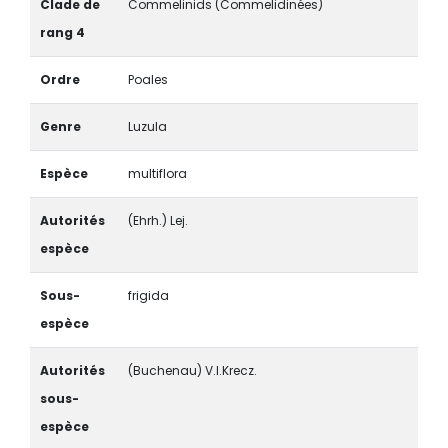
Clade de
Commelinids (Commelidinées)
rang 4
Ordre
Poales
Genre
Luzula
Espèce
multiflora
Autorités
(Ehrh.) Lej.
espèce
Sous-
frigida
espèce
Autorités
(Buchenau) V.I.Krecz.
sous-
espèce