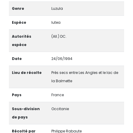
Genre
Luzula
Espèce
lutea
Autorités
(All.) DC.
espèce
Date
24/06/1994
Lieu de récolte
Prés secs entre Les Angles et le lac de
la Balmette
Pays
France
Sous-division
Occitanie
de pays
Récolté par
Philippe Rabaute