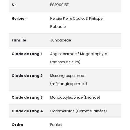
N°
PCPR001511
Herbier
Herbier Pierre Coulot & Philippe
Rabaute
Famille
Juncaceae
Clade de rang 1
Angiospermae / Magnoliophyta
(plantes à fleurs)
Clade de rang 2
Mesangiospermae
(mésangiospermes)
Clade de rang 3
Monocotyledonae (Lilianae)
Clade de rang 4
Commelinids (Commelidinées)
Ordre
Poales