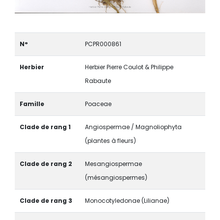
N°
PCPR000861
Herbier
Herbier Pierre Coulot & Philippe
Rabaute
Famille
Poaceae
Clade de rang 1
Angiospermae / Magnoliophyta
(plantes à fleurs)
Clade de rang 2
Mesangiospermae
(mésangiospermes)
Clade de rang 3
Monocotyledonae (Lilianae)