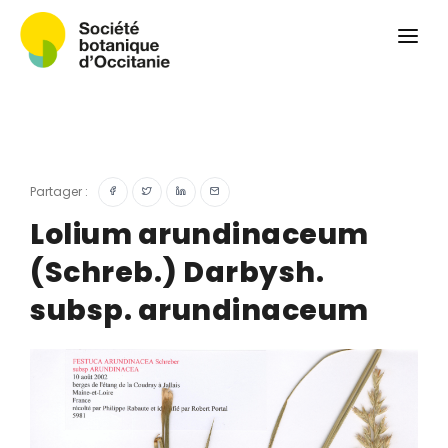
Qui sommes-nous ?
Revue
Carnets botaniques
Colloque
Convergences botaniques
Partager :
Herbier PCPR
Lolium arundinaceum
(Schreb.) Darbysh.
Ressources
subsp. arundinaceum
Actualités et calendrier
Contact