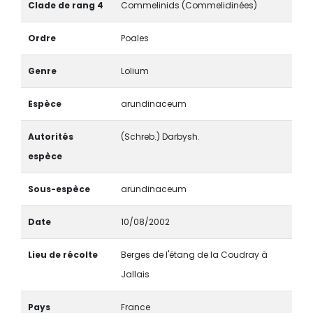
Clade de rang 4
Commelinids (Commelidinées)
Ordre
Poales
Genre
Lolium
Espèce
arundinaceum
Autorités
(Schreb.) Darbysh.
espèce
Sous-espèce
arundinaceum
Date
10/08/2002
Lieu de récolte
Berges de l'étang de la Coudray à
Jallais
Pays
France