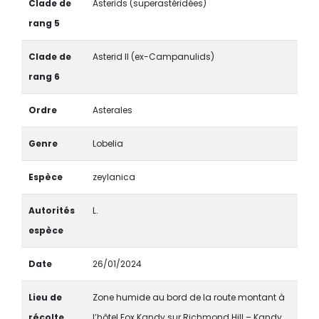
Clade de
Asterids (superastéridées)
rang 5
Clade de
Asterid II (ex-Campanulids)
rang 6
Ordre
Asterales
Genre
Lobelia
Espèce
zeylanica
Autorités
L.
espèce
Date
26/01/2024
Lieu de
Zone humide au bord de la route montant à
récolte
l’hôtel Fox Kandy sur Richmond Hill – Kandy