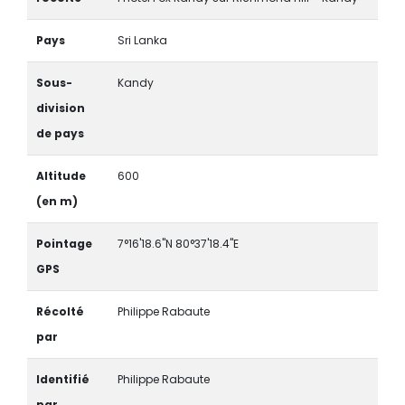
Pays
Sri Lanka
Sous-
Kandy
division
de pays
Altitude
600
(en m)
Pointage
7°16'18.6"N 80°37'18.4"E
GPS
Récolté
Philippe Rabaute
par
Identifié
Philippe Rabaute
par