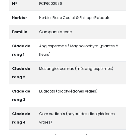
N°
PCPR002976
Herbier
Herbier Pierre Coulot & Philippe Rabaute
Famille
Campanulaceae
Clade de
Angiospermae / Magnoliophyta (plantes à
rang 1
fleurs)
Clade de
Mesangiospermae (mésangiospermes)
rang 2
Clade de
Eudicots (dicotylédones vraies)
rang 3
Clade de
Core eudicots (noyau des dicotylédones
rang 4
vraies)