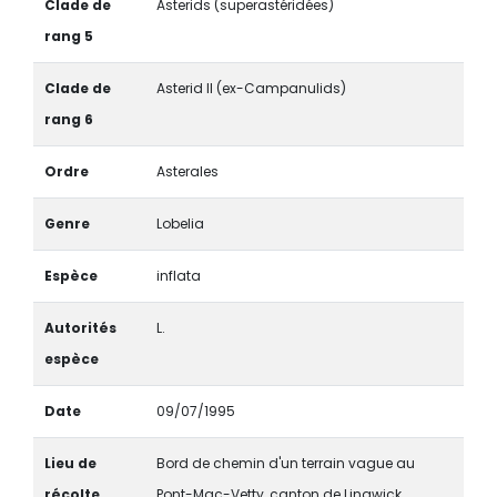
Clade de
Asterids (superastéridées)
rang 5
Clade de
Asterid II (ex-Campanulids)
rang 6
Ordre
Asterales
Genre
Lobelia
Espèce
inflata
Autorités
L.
espèce
Date
09/07/1995
Lieu de
Bord de chemin d'un terrain vague au
récolte
Pont-Mac-Vetty, canton de Lingwick