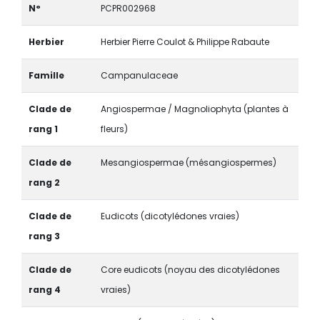
N°
PCPR002968
Herbier
Herbier Pierre Coulot & Philippe Rabaute
Famille
Campanulaceae
Clade de
Angiospermae / Magnoliophyta (plantes à
rang 1
fleurs)
Clade de
Mesangiospermae (mésangiospermes)
rang 2
Clade de
Eudicots (dicotylédones vraies)
rang 3
Clade de
Core eudicots (noyau des dicotylédones
rang 4
vraies)