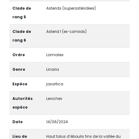
Clade de
Asterids (superastéridées)
rang 5
Clade de
Asterid I (ex-Lamiids)
rang 6
Ordre
Lamiales
Genre
Linaria
Espèce
jaxartica
Autorités
Levichev
espèce
Date
14/06/2024
Lieu de
Haut talus d’éboulis fins de la vallée du