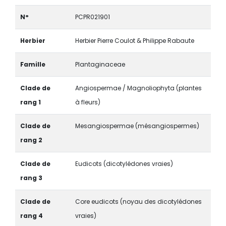
N°
PCPR021901
Herbier
Herbier Pierre Coulot & Philippe Rabaute
Famille
Plantaginaceae
Clade de
Angiospermae / Magnoliophyta (plantes
rang 1
à fleurs)
Clade de
Mesangiospermae (mésangiospermes)
rang 2
Clade de
Eudicots (dicotylédones vraies)
rang 3
Clade de
Core eudicots (noyau des dicotylédones
rang 4
vraies)