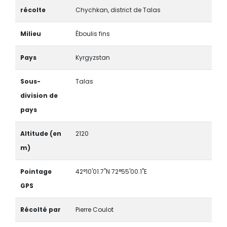
récolte
Chychkan, district de Talas
Milieu
Éboulis fins
Pays
Kyrgyzstan
Sous-
Talas
division de
pays
Altitude (en
2120
m)
Pointage
42°10'01.7"N 72°55'00.1"E
GPS
Récolté par
Pierre Coulot